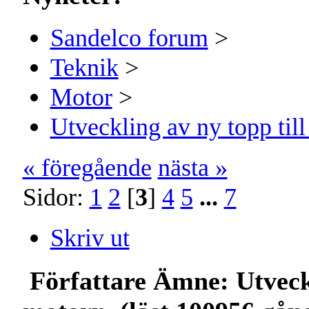
Sandelco forum
>
Teknik
>
Motor
>
Utveckling av ny topp til
« föregående
nästa »
Sidor:
1
2
[
3
]
4
5
...
7
Skriv ut
Författare
Ämne: Utveckl