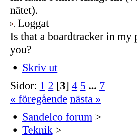
nätet).
Loggat
Is that a boardtracker in my 
you?
Skriv ut
Sidor:
1
2
[
3
]
4
5
...
7
« föregående
nästa »
Sandelco forum
>
Teknik
>