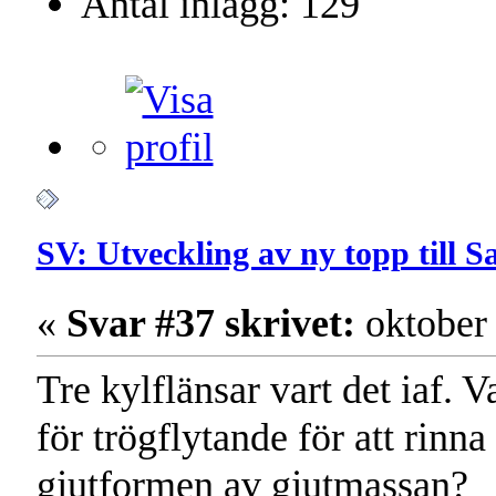
Antal inlägg: 129
SV: Utveckling av ny topp till 
«
Svar #37 skrivet:
oktober 
Tre kylflänsar vart det iaf. 
för trögflytande för att rinna
gjutformen av gjutmassan?