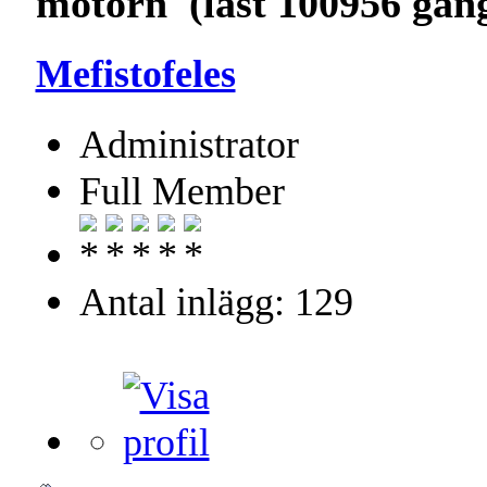
motorn (läst 100956 gån
Mefistofeles
Administrator
Full Member
Antal inlägg: 129