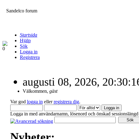
Sandelco forum
Startsida
Hjälp
Sök
Logga in
Registrera
augusti 08, 2026, 20:30
Välkommen,
gäst
Var god
logga in
eller
registrera dig
.
Logga in med användarnamn, lösenord och önskad sessionslängd
Nyheter: