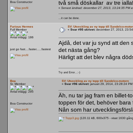
två små döskallar av tre iallafa
Boa Constructor
«
Senast ändrad: december 27, 2013, 13:24:35 PM 
...it can be done.
Furious Hermes
SV: Utveckling av ny topp till Sandelco-moto
Full Member
«
Svar #95 skrivet:
december 27, 2013, 23:54
Antal inlägg: 186
Ajdå, det var ju synd att de
det nästa gång?
just go fast....faster......fastest
Härligt att det blev några död
Try and Error...:-)
Boa
SV: Utveckling av ny topp till Sandelco-motorn
Sr. Member
«
Svar #96 skrivet:
januari 29, 2014, 23:28:24 PM
Antal inlägg: 295
Äh, nu tar jag fram en billet-
toppen för det, behöver bara f
Boa Constructor
Nån som har utvecklingsförs
Topp3.jpg
(120.11 kB, 600x375 - visat 1630 gång