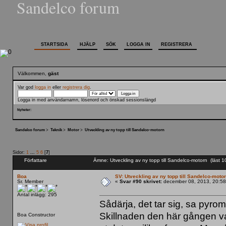
Sandelco forum
STARTSIDA
HJÄLP
SÖK
LOGGA IN
REGISTRERA
Välkommen,
gäst
Var god
logga in
eller
registrera dig
.
Logga in med användarnamn, lösenord och önskad sessionslängd
Nyheter:
Sandelco forum
>
Teknik
>
Motor
>
Utveckling av ny topp till Sandelco-motorn
Sidor:
1
...
5
6
[
7
]
Författare
Ämne: Utveckling av ny topp till Sandelco-motorn (läst 
Boa
SV: Utveckling av ny topp till Sandelco-moto
Sr. Member
«
Svar #90 skrivet:
december 08, 2013, 20:58
Antal inlägg: 295
Sådärja, det tar sig, sa pyro
Skillnaden den här gången var
Boa Constructor