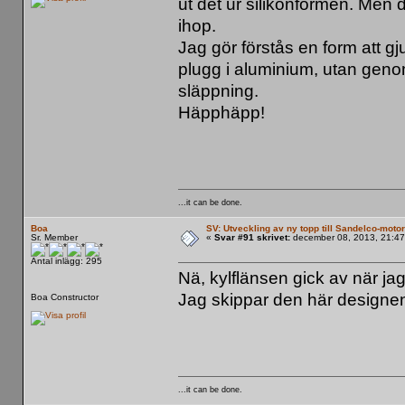
ut det ur silikonformen. Men d
ihop.
Jag gör förstås en form att gj
plugg i aluminium, utan geno
släppning.
Häpphäpp!
...it can be done.
Boa
SV: Utveckling av ny topp till Sandelco-moto
Sr. Member
«
Svar #91 skrivet:
december 08, 2013, 21:47
Antal inlägg: 295
Nä, kylflänsen gick av när jag
Jag skippar den här designen
Boa Constructor
...it can be done.