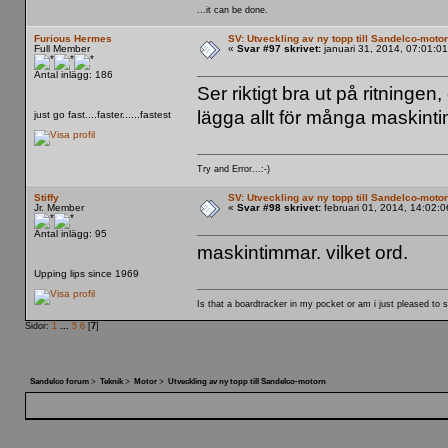
...it can be done.
Furious Hermes
SV: Utveckling av ny topp till Sandelco-moto
Full Member
«
Svar #97 skrivet:
januari 31, 2014, 07:01:0
Antal inlägg: 186
Ser riktigt bra ut på ritninge
lägga allt för många maskint
just go fast....faster......fastest
Try and Error...:-)
Stiffy
SV: Utveckling av ny topp till Sandelco-moto
Jr. Member
«
Svar #98 skrivet:
februari 01, 2014, 14:02:
Antal inlägg: 95
maskintimmar. vilket ord.
Upping lips since 1969
Is that a boardtracker in my pocket or am i just pleased to 
Sidor:
1
...
5
6
[
7
]
Sandelco forum
>
Teknik
>
Motor
>
Utveckling av ny topp till Sandelco-motorn