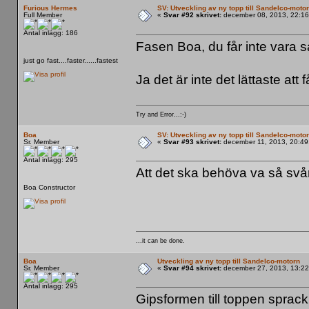
Furious Hermes
SV: Utveckling av ny topp till Sandelco-moto
Full Member
«
Svar #92 skrivet:
december 08, 2013, 22:16
Antal inlägg: 186
Fasen Boa, du får inte vara 
just go fast....faster......fastest
Ja det är inte det lättaste att f
Try and Error...:-)
Boa
SV: Utveckling av ny topp till Sandelco-moto
Sr. Member
«
Svar #93 skrivet:
december 11, 2013, 20:49
Antal inlägg: 295
Att det ska behöva va så svårt 
Boa Constructor
...it can be done.
Boa
Utveckling av ny topp till Sandelco-motorn
Sr. Member
«
Svar #94 skrivet:
december 27, 2013, 13:22
Antal inlägg: 295
Gipsformen till toppen sprac