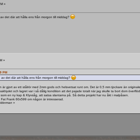
PM »
v det där att hålla ens från morgon till middag?
AM »
19 PM
v det där att hålla ens från morgon till middag?
n är gjort av ett stålrör med 2mm gods och helsvetsat runt om. Det är 0,5 mm tjockare än original
 bakhjulet och lagret var i så dålig kondition att det pajade totalt när jag skulle ta bort dom överf
 som en ny kap & Klyvsåg, att satsa slantarna på. Så detta projekt har nu åkt i malpåsen.
rt Fat Frank 60x599 om någon är intresserad.
olderman
»