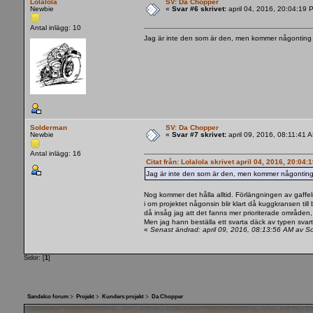
Lolalola
SV: Da Chopper
Newbie
«
Svar #6 skrivet:
april 04, 2016, 20:04:19 
Antal inlägg: 10
Jag är inte den som är den, men kommer någonting a
Solderman
SV: Da Chopper
Newbie
«
Svar #7 skrivet:
april 09, 2016, 08:11:41 
Antal inlägg: 16
Citat från: Lolalola skrivet april 04, 2016, 20:04:
Jag är inte den som är den, men kommer någonting a
Nog kommer det hålla alltid. Förlängningen av gaffel
i om projektet någonsin blir klart då kuggkransen till
då insåg jag att det fanns mer prioriterade områden,
Men jag hann beställa ett svarta däck av typen sva
«
Senast ändrad: april 09, 2016, 08:13:56 AM av S
Sidor: [
1
]
Sandelco forum
>
Projekt
>
Kunders projekt
>
Da Chopper