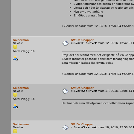
Bygga fotpinnar och skapa en fotboroms av 
Limpa och högt änglastag av rostigt arnerin
Nytt styre typ aphäng
En 66cc denna gång
«
Senast ändrad: mars 12, 2016, 17:44:24 PM av 
Solderman
SV: Da Chopper
Newbie
«
Svar #1 skrivet:
mars 12, 2016, 16:42:21
Antal inlägg: 16
Projektet har startat med det viktigaste på en Chopp
Styrets diameter passade perfkt som förlängningsrör 
bara mittbiten lackas lika övriga delar.
«
Senast ändrad: mars 12, 2016, 17:46:24 PM av 
Solderman
SV: Da Chopper
Newbie
«
Svar #2 skrivet:
mars 17, 2016, 23:06:44
Antal inlägg: 16
Här har delaarna till fotpinnen och fotbromsen kapats
Solderman
SV: Da Chopper
Newbie
«
Svar #3 skrivet:
mars 19, 2016, 17:50:30