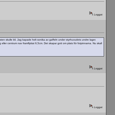
Loggat
sten skulle bli. Jag kapade helt sonika av gaffeln under styrhuvudets undre lager.
eller centrum nav framflyttat 6,5cm. Det skapar gott om plats för fotpinnarna. Nu skall
Loggat
Loggat