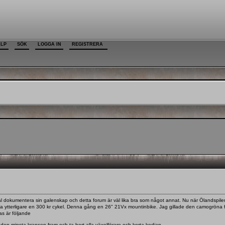
ÄLP
SÖK
LOGGA IN
REGISTRERA
l dokumentera sin galenskap och detta forum är väl lika bra som något annat. Nu när Ölandspilen ä
 köpa ytterligare en 300 kr cykel. Denna gång en 26" 21Vx mountinbike. Jag gillade den camogröna
as är följande
en minsta kransen fram och ta bort alla växelförare och korta kedjan