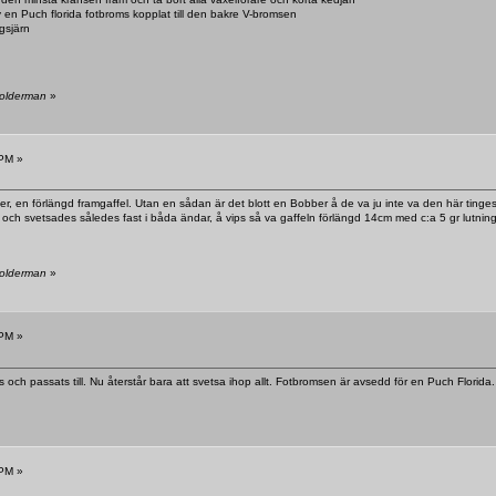
en Puch florida fotbroms kopplat till den bakre V-bromsen
gsjärn
Solderman
»
 PM »
er, en förlängd framgaffel. Utan en sådan är det blott en Bobber å de va ju inte va den här tinges
och svetsades således fast i båda ändar, å vips så va gaffeln förlängd 14cm med c:a 5 gr lutning e
Solderman
»
 PM »
 och passats till. Nu återstår bara att svetsa ihop allt. Fotbromsen är avsedd för en Puch Florida.
 PM »