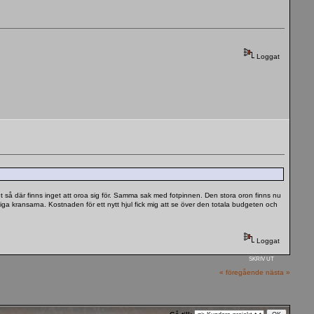
Loggat
et så där finns inget att oroa sig för. Samma sak med fotpinnen. Den stora oron finns nu
lödiga kransarna. Kostnaden för ett nytt hjul fick mig att se över den totala budgeten och
Loggat
SKRIV UT
« föregående
nästa »