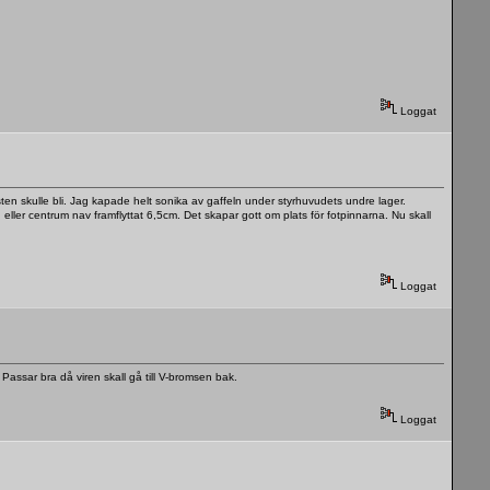
Loggat
ten skulle bli. Jag kapade helt sonika av gaffeln under styrhuvudets undre lager.
ller centrum nav framflyttat 6,5cm. Det skapar gott om plats för fotpinnarna. Nu skall
Loggat
 Passar bra då viren skall gå till V-bromsen bak.
Loggat