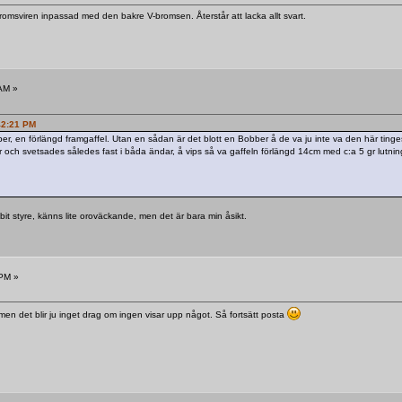
omsviren inpassad med den bakre V-bromsen. Återstår att lacka allt svart.
AM »
:42:21 PM
per, en förlängd framgaffel. Utan en sådan är det blott en Bobber å de va ju inte va den här tinge
 och svetsades således fast i båda ändar, å vips så va gaffeln förlängd 14cm med c:a 5 gr lutning 
bit styre, känns lite oroväckande, men det är bara min åsikt.
 PM »
let men det blir ju inget drag om ingen visar upp något. Så fortsätt posta