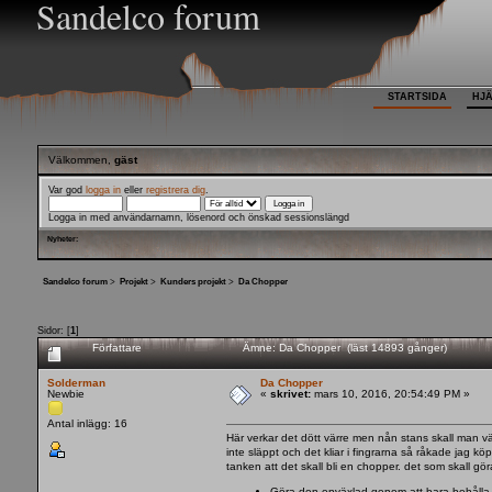
Sandelco forum
STARTSIDA
HJ
Välkommen,
gäst
Var god
logga in
eller
registrera dig
.
Logga in med användarnamn, lösenord och önskad sessionslängd
Nyheter:
Sandelco forum
>
Projekt
>
Kunders projekt
>
Da Chopper
Sidor: [
1
]
Författare
Ämne: Da Chopper (läst 14893 gånger)
Solderman
Da Chopper
Newbie
«
skrivet:
mars 10, 2016, 20:54:49 PM »
Antal inlägg: 16
Här verkar det dött värre men nån stans skall man vä
inte släppt och det kliar i fingrarna så råkade jag
tanken att det skall bli en chopper. det som skall gör
Göra den enväxlad genom att bara behålla d