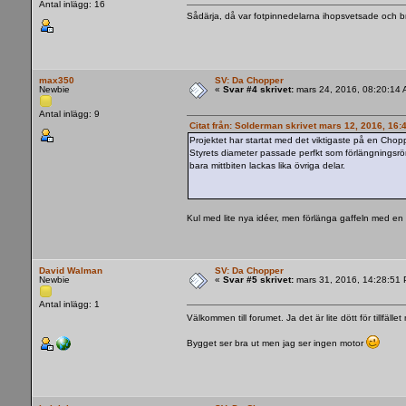
Antal inlägg: 16
Sådärja, då var fotpinnedelarna ihopsvetsade och br
max350
SV: Da Chopper
Newbie
«
Svar #4 skrivet:
mars 24, 2016, 08:20:14 
Antal inlägg: 9
Citat från: Solderman skrivet mars 12, 2016, 16
Projektet har startat med det viktigaste på en Chop
Styrets diameter passade perfkt som förlängningsrör
bara mittbiten lackas lika övriga delar.
Kul med lite nya idéer, men förlänga gaffeln med en 
David Walman
SV: Da Chopper
Newbie
«
Svar #5 skrivet:
mars 31, 2016, 14:28:51
Antal inlägg: 1
Välkommen till forumet. Ja det är lite dött för tillfäl
Bygget ser bra ut men jag ser ingen motor