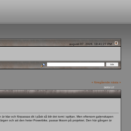
augusti 07, 2026, 19:41:27 PM
« föregående
nästa »
SKRIV UT
r klar och förpassas dit i påsk så blir det tomt i spiltan. Men eftersom galenskapen
 färgen och att den heter Powerbike, passar liksom på projektet. Den här gången är