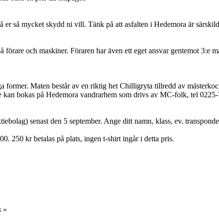
å er så mycket skydd ni vill. Tänk på att asfalten i Hedemora är särskild
 på förare och maskiner. Föraren har även ett eget ansvar gentemot 3:e m
ga former. Maten består av en riktig het Chilligryta tillredd av mäste
oende kan bokas på Hedemora vandrarhem som drivs av MC-folk, tel 0225
iebolag) senast den 5 september. Ange ditt namn, klass, ev. transponder
 250 kr betalas på plats, ingen t-shirt ingår i detta pris.
s
»