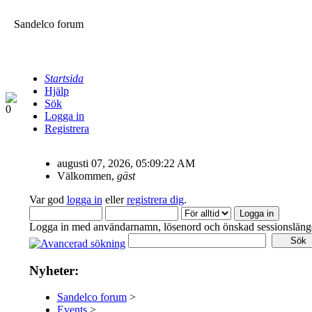
Sandelco forum
Startsida
Hjälp
Sök
Logga in
Registrera
augusti 07, 2026, 05:09:22 AM
Välkommen,
gäst
Var god
logga in
eller
registrera dig
.
Logga in med användarnamn, lösenord och önskad sessionsläng
Nyheter:
Sandelco forum
>
Events
>