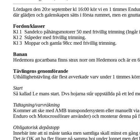
Lördagen den 20:e september kl 16:00 kör vi en 1 timmes Endura
där glädjen och galenskapen sätts i första rummet, men en gnutta
Fordon/klasser
Kl 1 Sandelco påhängsmotorer 50 med frivillig trimning (Ingår 
Kl 2 Ståpeder med frivillig trimning.
Kl 3 Moppar och gamla 98cc med frivillig trimning.
Banan
Hedemora gocartbana finns strax norr om Hedemora och är en 667 
Tävlingens genomförande
Uthållighetstävling där flest avverkade varv under 1 timmes körn
Start
Så kallad Le mans start. Dvs hojarna står uppställda på ett led me
Tidtagning/varvräkning
Kommer att ske med AMB transpondersystem eller manuellt via sekr
Enduro och Motocrossförare använder) och monterar denna på f
Obligatorisk depåstopp
Innebär inte att ni måste tanka men samtliga skall minst en gång 
Det är OK att ha fler förare på samma hoj under loppet men det blir