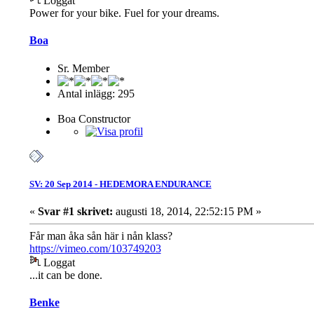
Loggat
Power for your bike. Fuel for your dreams.
Boa
Sr. Member
Antal inlägg: 295
Boa Constructor
SV: 20 Sep 2014 - HEDEMORA ENDURANCE
«
Svar #1 skrivet:
augusti 18, 2014, 22:52:15 PM »
Får man åka sån här i nån klass?
https://vimeo.com/103749203
Loggat
...it can be done.
Benke