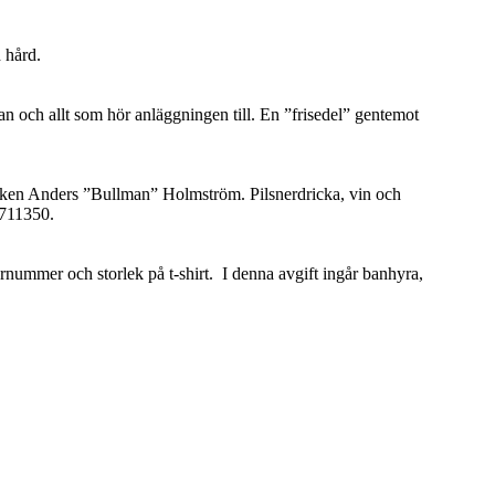
 hård.
an och allt som hör anläggningen till. En ”frisedel” gentemot
rkocken Anders ”Bullman” Holmström. Pilsnerdricka, vin och
-711350.
nummer och storlek på t-shirt. I denna avgift ingår banhyra,