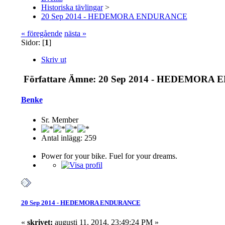
Historiska tävlingar
>
20 Sep 2014 - HEDEMORA ENDURANCE
« föregående
nästa »
Sidor: [
1
]
Skriv ut
Författare
Ämne: 20 Sep 2014 - HEDEMORA E
Benke
Sr. Member
Antal inlägg: 259
Power for your bike. Fuel for your dreams.
20 Sep 2014 - HEDEMORA ENDURANCE
«
skrivet:
augusti 11, 2014, 23:49:24 PM »