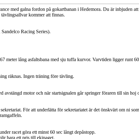
nce med galna fordon på gokartbanan i Hedemora. Du är inbjuden att d
 tävlingsallvar kommer att finnas.
i Sandelco Racing Series).
meter lång asfaltsbana med sju tuffa kurvor. Varvtiden ligger runt 60
ing räknas. Ingen träning före tävling.
d avstängd motor och när startsignalen går springer föraren till sin hoj 
etariat. För att underlätta för sekretariatet är det önskvärt om ni som
ramgaffeln.
under racet göra ett minst 60 sec långt depåstopp.
 bara ett pris till ekipaget.