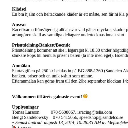
Klädsel
En bra hjälm och heltäckande kläder är ett måste, sen får ni klä p
Ansvar
Racefixarna frånsäger sig allt ansvar vad gäller olyckor, skador
arrangören skall av samtliga deltagare undertecknas innan start.
Prisutdelning/Bankett/Boende
Prisutdelning kommer att ske i Isgaraget kl 18.30 under högtidli
starkare köps till hemula priser i baren (ta inte med eget). B
Anmälan
Startavgiften på 250 kr betalas in på BG 888-1260 (Sandelco Akt
bankett, priser och en unik t-shirt som minne.
Efteranmälan kan göras fram till den 20:e september klockan 14:00.
Välkommen till årets galnaste event!
Upplysningar
Tomas Larsson 070-5608067, isracing@telia.com
Bengt Sandelowsky 070-5415056, speedshop@sandelco.se
«
Senast ändrad: augusti 13, 2014, 10:28:35 AM av Mefistofele