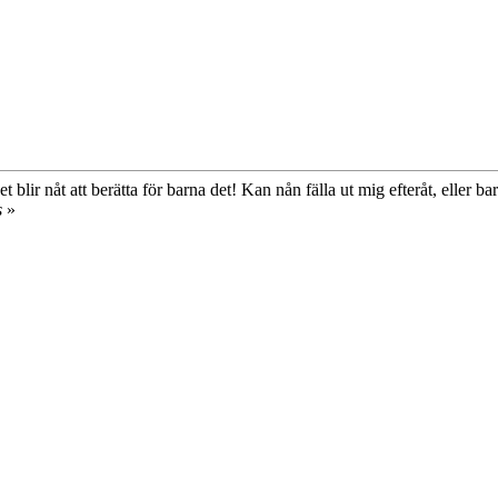
blir nåt att berätta för barna det! Kan nån fälla ut mig efteråt, eller ba
s
»