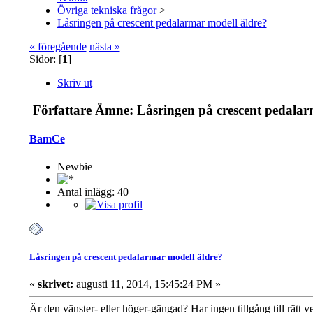
Övriga tekniska frågor
>
Låsringen på crescent pedalarmar modell äldre?
« föregående
nästa »
Sidor: [
1
]
Skriv ut
Författare
Ämne: Låsringen på crescent pedalarm
BamCe
Newbie
Antal inlägg: 40
Låsringen på crescent pedalarmar modell äldre?
«
skrivet:
augusti 11, 2014, 15:45:24 PM »
Är den vänster- eller höger-gängad? Har ingen tillgång till rätt 