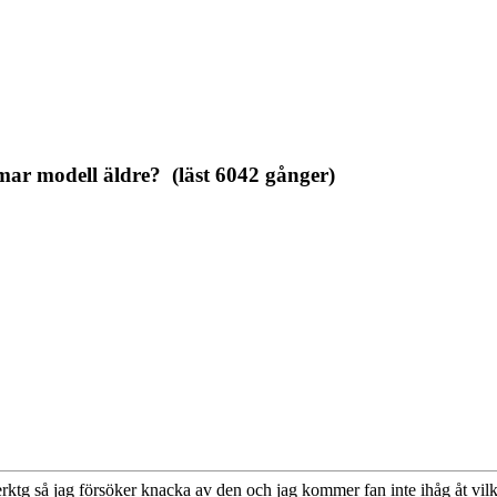
ar modell äldre? (läst 6042 gånger)
verktg så jag försöker knacka av den och jag kommer fan inte ihåg åt vilk