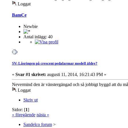
Loggat
BamCe
Newbie
Antal inlägg: 40
SV: Låsringen på crescent pedalarmar modell äldre?
«
Svar #1 skrivet:
augusti 11, 2014, 16:21:43 PM »
Nevermind den är vänstergängad och så jobbigt byggd att du måst
Loggat
Skriv ut
Sidor: [
1
]
« föregående
nästa »
Sandelco forum
>