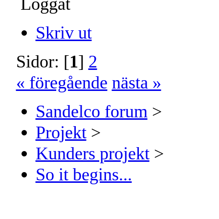
Loggat
Skriv ut
Sidor: [
1
]
2
« föregående
nästa »
Sandelco forum
>
Projekt
>
Kunders projekt
>
So it begins...