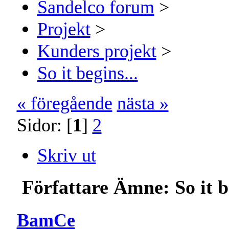
Sandelco forum
>
Projekt
>
Kunders projekt
>
So it begins...
« föregående
nästa »
Sidor: [
1
]
2
Skriv ut
Författare
Ämne: So it b
BamCe