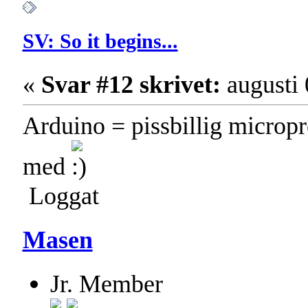
SV: So it begins...
«
Svar #12 skrivet:
augusti 
Arduino = pissbillig micropro
med
Loggat
Masen
Jr. Member