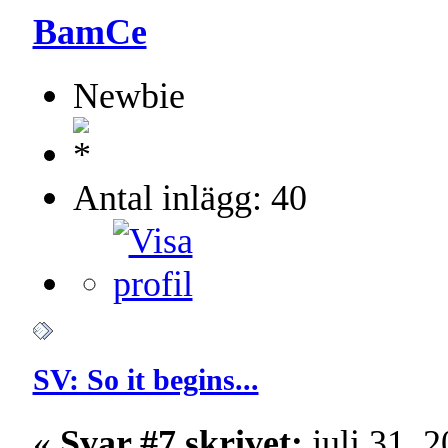
BamCe
Newbie
Antal inlägg: 40
SV: So it begins...
«
Svar #7 skrivet:
juli 31, 