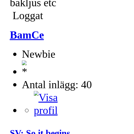
bakljus etc
Loggat
BamCe
Newbie
Antal inlägg: 40
SV: So it begins...