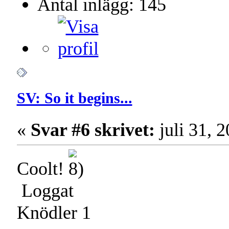
Antal inlägg: 145
SV: So it begins...
«
Svar #6 skrivet:
juli 31, 
Coolt!
Loggat
Knödler 1