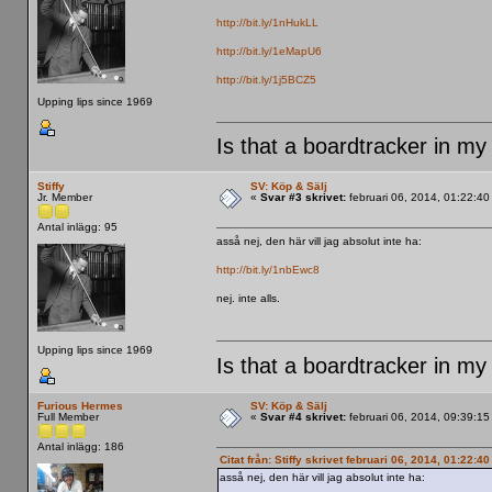
http://bit.ly/1nHukLL
http://bit.ly/1eMapU6
http://bit.ly/1j5BCZ5
Upping lips since 1969
Is that a boardtracker in my
Stiffy
SV: Köp & Sälj
Jr. Member
«
Svar #3 skrivet:
februari 06, 2014, 01:22:40
Antal inlägg: 95
asså nej, den här vill jag absolut inte ha:
http://bit.ly/1nbEwc8
nej. inte alls.
Upping lips since 1969
Is that a boardtracker in my
Furious Hermes
SV: Köp & Sälj
Full Member
«
Svar #4 skrivet:
februari 06, 2014, 09:39:15
Antal inlägg: 186
Citat från: Stiffy skrivet februari 06, 2014, 01:22:4
asså nej, den här vill jag absolut inte ha: