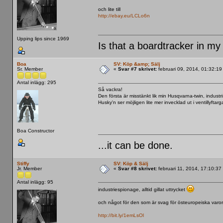
och lite till
http://ebay.eu/LCLo6n
Upping lips since 1969
Is that a boardtracker in my
Boa
SV: Köp &amp; Sälj
Sr. Member
«
Svar #7 skrivet:
februari 09, 2014, 01:32:19
Antal inlägg: 295
Så vackra!
Den första är misstänkt lik min Husqvarna-twin, industr
Husky'n ser möjligen lite mer invecklad ut i ventillyftargal
Boa Constructor
...it can be done.
Stiffy
SV: Köp & Sälj
Jr. Member
«
Svar #8 skrivet:
februari 11, 2014, 17:10:37
Antal inlägg: 95
industriespionage, alltid gillat uttrycket
och något för den som är svag för östeuropeiska varor
http://bit.ly/1emLsOl