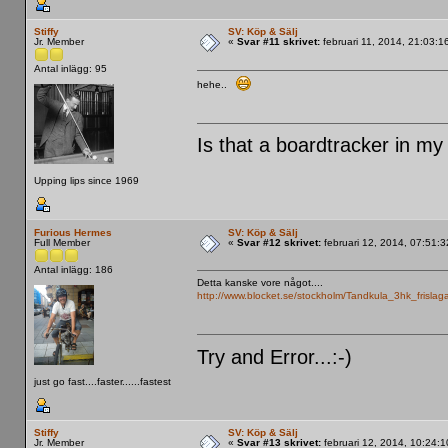
Stiffy
SV: Köp & Sälj
Jr. Member
«
Svar #11 skrivet:
februari 11, 2014, 21:03:1
Antal inlägg: 95
hehe..
Is that a boardtracker in my
Upping lips since 1969
Furious Hermes
SV: Köp & Sälj
Full Member
«
Svar #12 skrivet:
februari 12, 2014, 07:51:
Antal inlägg: 186
Detta kanske vore något....
http://www.blocket.se/stockholm/Tandkula_3hk_fris
Try and Error...:-)
just go fast....faster......fastest
Stiffy
SV: Köp & Sälj
Jr. Member
«
Svar #13 skrivet:
februari 12, 2014, 10:24: