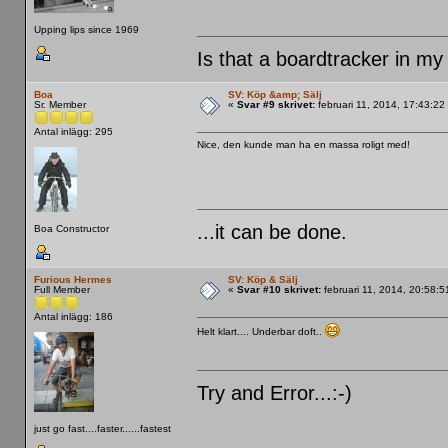
Upping lips since 1969
Is that a boardtracker in my
Boa
SV: Köp &amp; Sälj
Sr. Member
«
Svar #9 skrivet:
februari 11, 2014, 17:43:22
Antal inlägg: 295
Nice, den kunde man ha en massa roligt med!
...it can be done.
Boa Constructor
Furious Hermes
SV: Köp & Sälj
Full Member
«
Svar #10 skrivet:
februari 11, 2014, 20:58:
Antal inlägg: 186
Helt klart.... Underbar doft..
Try and Error...:-)
just go fast....faster......fastest