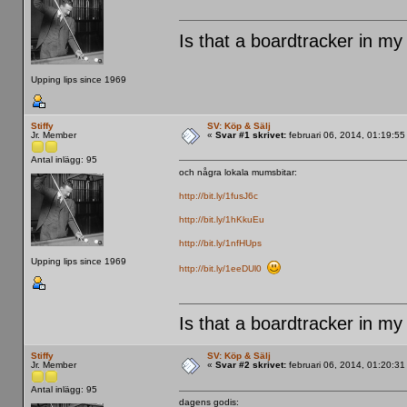
Is that a boardtracker in my
Upping lips since 1969
Stiffy
SV: Köp & Sälj
Jr. Member
«
Svar #1 skrivet:
februari 06, 2014, 01:19:55
Antal inlägg: 95
och några lokala mumsbitar:
http://bit.ly/1fusJ6c
http://bit.ly/1hKkuEu
http://bit.ly/1nfHUps
Upping lips since 1969
http://bit.ly/1eeDUl0
Is that a boardtracker in my
Stiffy
SV: Köp & Sälj
Jr. Member
«
Svar #2 skrivet:
februari 06, 2014, 01:20:31
Antal inlägg: 95
dagens godis: