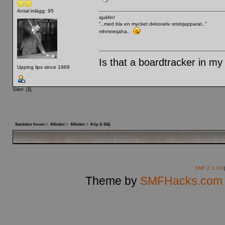
Antal inlägg: 95
sjukfin!
"..med bla en mycket dekorativ smörjapparat.."
mhmmnjaha..
Is that a boardtracker in my
Upping lips since 1969
Sidor: [
1
]
Sandelco forum
>
Allmänt
>
Allmänt
>
Köp & Sälj
SMF 2.0.19
Theme by
SMFHacks.com 