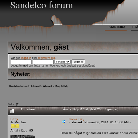
Sandelco forum
STARTSIDA
HJ
Välkommen,
gäst
Var god
logga in
eller
registrera dig
.
Logga in med användarnamn, lösenord och önskad sessionslängd
Nyheter:
Sandelco forum
>
Allmänt
>
Allmänt
>
Köp & Sälj
Sidor: [
1
]
Författare
Ämne: Köp & Sälj (läst 25557 gånger)
Stiffy
Köp & Sälj
Jr. Member
«
skrivet:
februari 06, 2014, 01:18:00 AM »
Antal inlägg: 95
Hittar du något roligt som du eller kanske andra vill ha