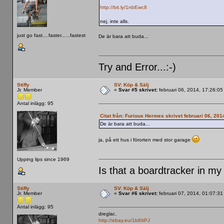
http://bit.ly/1nbEwc8
nej. inte alls.
just go fast....faster......fastest
De är bara att buda...
Try and Error...:-)
Stiffy
SV: Köp & Sälj
Jr. Member
«
Svar #5 skrivet:
februari 06, 2014, 17:26:0
Antal inlägg: 95
Citat från: Furious Hermes skrivet februari 06, 20
De är bara att buda...
ja, på ett hus i förorten med stor garage
Upping lips since 1969
Is that a boardtracker in my
Stiffy
SV: Köp & Sälj
Jr. Member
«
Svar #6 skrivet:
februari 07, 2014, 01:07:31
Antal inlägg: 95
dreglar..
http://ebay.eu/1b6ItPJ