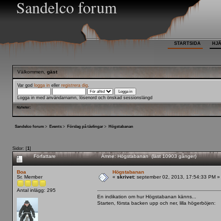
Sandelco forum
STARTSIDA
HJ
Välkommen,
gäst
Var god
logga in
eller
registrera dig
.
Logga in med användarnamn, lösenord och önskad sessionslängd
Nyheter:
Sandelco forum
>
Events
>
Förslag på tävlingar
>
Högstabanan
Sidor: [
1
]
Författare
Ämne: Högstabanan (läst 10903 gånger)
Boa
Högstabanan
Sr. Member
«
skrivet:
september 02, 2013, 17:54:33 PM »
Antal inlägg: 295
En indikation om hur Högstabanan känns...
Starten, första backen upp och ner, lilla högerböjen: