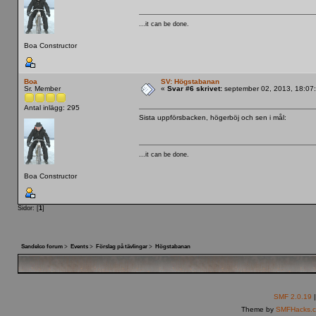
...it can be done.
Boa Constructor
Boa
SV: Högstabanan
Sr. Member
«
Svar #6 skrivet:
september 02, 2013, 18:07
Antal inlägg: 295
Sista uppförsbacken, högerböj och sen i mål:
...it can be done.
Boa Constructor
Sidor: [
1
]
Sandelco forum
>
Events
>
Förslag på tävlingar
>
Högstabanan
SMF 2.0.19
Theme by
SMFHacks.c