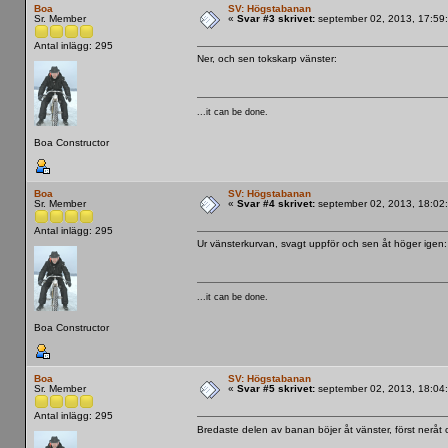
Boa
SV: Högstabanan
Sr. Member
«
Svar #3 skrivet:
september 02, 2013, 17:59
Antal inlägg: 295
Ner, och sen tokskarp vänster:
...it can be done.
Boa Constructor
Boa
SV: Högstabanan
Sr. Member
«
Svar #4 skrivet:
september 02, 2013, 18:02
Antal inlägg: 295
Ur vänsterkurvan, svagt uppför och sen åt höger igen:
...it can be done.
Boa Constructor
Boa
SV: Högstabanan
Sr. Member
«
Svar #5 skrivet:
september 02, 2013, 18:04
Antal inlägg: 295
Bredaste delen av banan böjer åt vänster, först neråt 