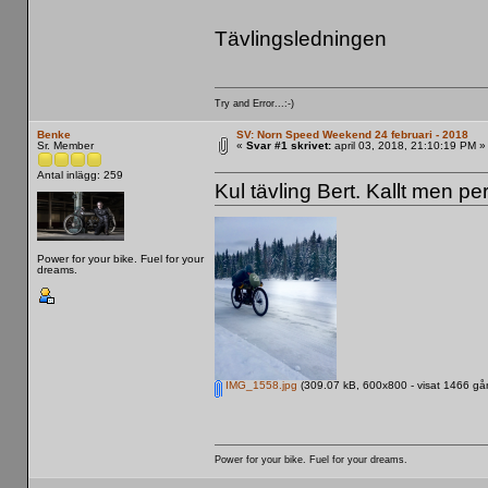
Tävlingsledningen
Try and Error...:-)
Benke
SV: Norn Speed Weekend 24 februari - 2018
Sr. Member
«
Svar #1 skrivet:
april 03, 2018, 21:10:19 PM »
Antal inlägg: 259
Kul tävling Bert. Kallt men per
Power for your bike. Fuel for your
dreams.
IMG_1558.jpg
(309.07 kB, 600x800 - visat 1466 gån
Power for your bike. Fuel for your dreams.