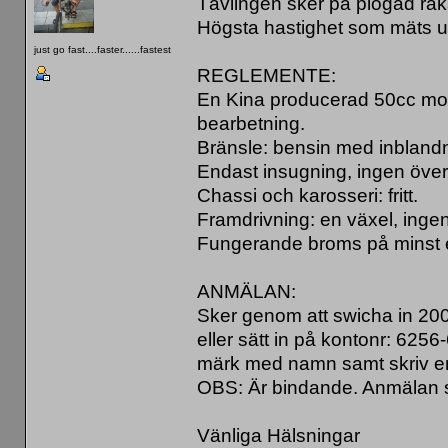
Tävlingen sker på plogad raka
Högsta hastighet som mäts up
just go fast....faster......fastest
REGLEMENTE:
En Kina producerad 50cc motor
bearbetning.
Bränsle: bensin med inblandni
Endast insugning, ingen över
Chassi och karosseri: fritt.
Framdrivning: en växel, inge
Fungerande broms på minst et
ANMÄLAN:
Sker genom att swicha in 200
eller sätt in på kontonr: 62
märk med namn samt skriv e
OBS: Är bindande. Anmälan 
Vänliga Hälsningar