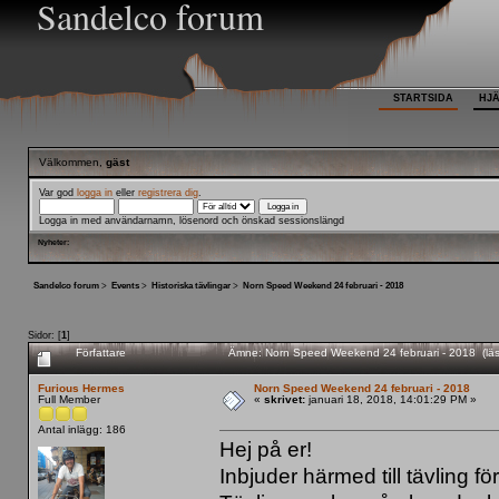
Sandelco forum
STARTSIDA
HJ
Välkommen,
gäst
Var god
logga in
eller
registrera dig
.
Logga in med användarnamn, lösenord och önskad sessionslängd
Nyheter:
Sandelco forum
>
Events
>
Historiska tävlingar
>
Norn Speed Weekend 24 februari - 2018
Sidor: [
1
]
Författare
Ämne: Norn Speed Weekend 24 februari - 2018 (läs
Furious Hermes
Norn Speed Weekend 24 februari - 2018
Full Member
«
skrivet:
januari 18, 2018, 14:01:29 PM »
Antal inlägg: 186
Hej på er!
Inbjuder härmed till tävling f