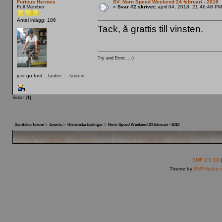
Furious Hermes
SV: Norn Speed Weekend 24 februari - 2018
Full Member
«
Svar #2 skrivet:
april 04, 2018, 21:46:48 PM
Antal inlägg: 186
Tack, å grattis till vinsten.
Try and Error...:-)
just go fast....faster......fastest
Sidor: [
1
]
Sandelco forum
>
Events
>
Historiska tävlingar
>
Norn Speed Weekend 24 februari - 2018
SMF 2.0.19
Theme by
SMFHacks.c