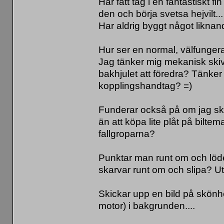
Har fått tag i en fantastiskt f
den och börja svetsa hejvilt.
Har aldrig byggt något liknan
Hur ser en normal, välfunger
Jag tänker mig mekanisk skiv
bakhjulet att föredra? Tänke
kopplingshandtag? =)
Funderar också på om jag skul
än att köpa lite plåt på bilte
fallgroparna?
Punktar man runt om och löder 
skarvar runt om och slipa? Ut
Skickar upp en bild på skönh
motor) i bakgrunden....