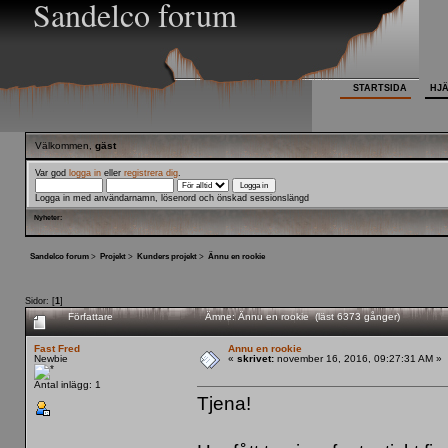
Sandelco forum
STARTSIDA
HJ
Välkommen,
gäst
Var god
logga in
eller
registrera dig
.
Logga in med användarnamn, lösenord och önskad sessionslängd
Nyheter:
Sandelco forum
>
Projekt
>
Kunders projekt
>
Ännu en rookie
Sidor: [
1
]
Författare
Ämne: Ännu en rookie (läst 6373 gånger)
Fast Fred
Ännu en rookie
Newbie
«
skrivet:
november 16, 2016, 09:27:31 AM »
Antal inlägg: 1
Tjena!