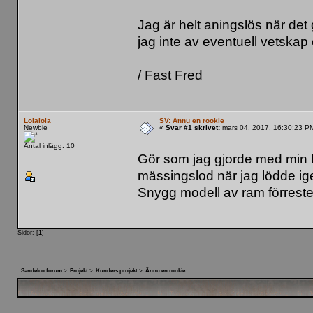
Jag är helt aningslös när det 
jag inte av eventuell vetskap
/ Fast Fred
Lolalola
SV: Ännu en rookie
Newbie
«
Svar #1 skrivet:
mars 04, 2017, 16:30:23 P
Antal inlägg: 10
Gör som jag gjorde med min R
mässingslod när jag lödde ige
Snygg modell av ram förreste
Sidor: [
1
]
Sandelco forum
>
Projekt
>
Kunders projekt
>
Ännu en rookie