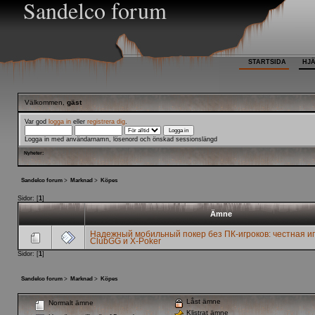
Sandelco forum
STARTSIDA
HJ
Välkommen,
gäst
Var god
logga in
eller
registrera dig
.
Logga in med användarnamn, lösenord och önskad sessionslängd
Nyheter:
Sandelco forum
>
Marknad
>
Köpes
Sidor: [
1
]
Ämne
Надежный мобильный покер без ПК-игроков: честная иг
ClubGG и X-Poker
Sidor: [
1
]
Sandelco forum
>
Marknad
>
Köpes
Låst ämne
Normalt ämne
Klistrat ämne