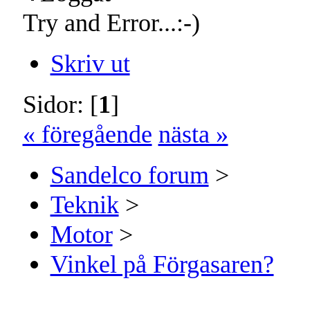
Try and Error...:-)
Skriv ut
Sidor: [
1
]
« föregående
nästa »
Sandelco forum
>
Teknik
>
Motor
>
Vinkel på Förgasaren?