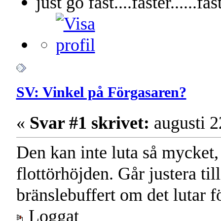
just go fast....faster......fas
SV: Vinkel på Förgasaren?
«
Svar #1 skrivet:
augusti 2
Den kan inte luta så mycket
flottörhöjden. Går justera till
bränslebuffert om det lutar 
Loggat