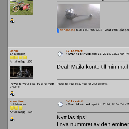
pinngas.jpg
(118.1 kB, 600x338 - visat 1689 gånger
Benke
SV: Läsvärt!
Sr. Member
«
Svar #3 skrivet:
april 13, 2014, 22:13:09 PM
Antal inlägg: 259
Deal! Maila konto till min mai
Power for your bike. Fuel for your
Power for your bike. Fuel for your dreams.
dreams.
econoline
SV: Läsvärt!
Full Member
«
Svar #4 skrivet:
april 25, 2014, 18:52:24 PM
Antal inlägg: 145
Nytt läs tips!
I nya nummret av den eminenta 