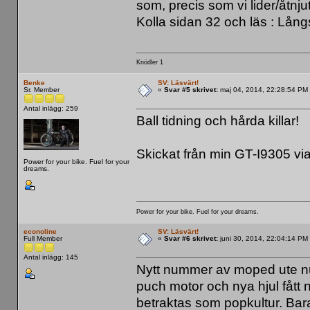
som, precis som vi lider/åtnju
Kolla sidan 32 och läs : Långsa
Knödler 1
Benke
SV: Läsvärt!
Sr. Member
«
Svar #5 skrivet:
maj 04, 2014, 22:28:54 PM
Antal inlägg: 259
Ball tidning och hårda killar!
Skickat från min GT-I9305 vi
Power for your bike. Fuel for your
dreams.
Power for your bike. Fuel for your dreams.
econoline
SV: Läsvärt!
Full Member
«
Svar #6 skrivet:
juni 30, 2014, 22:04:14 PM
Antal inlägg: 145
Nytt nummer av moped ute nu
puch motor och nya hjul fått 
betraktas som popkultur. Bara