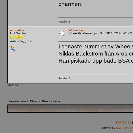
charmen.
Knödler 1
econoline
SV: Läsvärt!
Full Member
«
Svar #7 skrivet:
juni 30, 2014, 22:10:41 PM
Antal inlägg: 145
I senaste nummret av Wheels 
Niklas Bäckström från Aros c
Han piskade upp både BSA och 
Knödler 1
Sidor: [
1
]
Sandelco forum
>
Allmänt
>
Allmänt
>
Läsvärt!
SMF 2.0.19
Theme by
SMFHacks.c