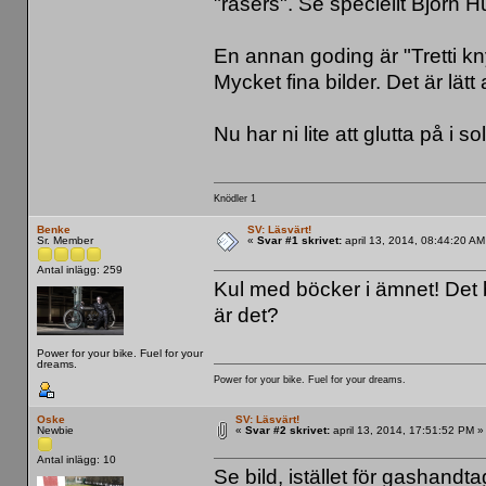
"räsers". Se speciellt Björn 
En annan goding är "Tretti 
Mycket fina bilder. Det är lätt a
Nu har ni lite att glutta på i s
Knödler 1
Benke
SV: Läsvärt!
Sr. Member
«
Svar #1 skrivet:
april 13, 2014, 08:44:20 AM
Antal inlägg: 259
Kul med böcker i ämnet! Det bl
är det?
Power for your bike. Fuel for your
dreams.
Power for your bike. Fuel for your dreams.
Oske
SV: Läsvärt!
Newbie
«
Svar #2 skrivet:
april 13, 2014, 17:51:52 PM »
Antal inlägg: 10
Se bild, istället för gashandt