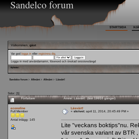
Sandelco forum
STARTSIDA
HJ
Välkommen,
gäst
Var god
logga in
eller
registrera dig
.
Logga in med användarnamn, lösenord och önskad sessionslängd
Nyheter:
Sandelco forum
>
Allmänt
>
Allmänt
>
Läsvärt!
Sidor: [
1
]
Författare
Ämne: Läsvärt! (läst 19916 gånger)
econoline
Läsvärt!
Full Member
«
skrivet:
april 11, 2014, 20:45:49 PM »
Antal inlägg: 145
Lite "veckans boktips"nu. R
vår svenska variant av BTR , so