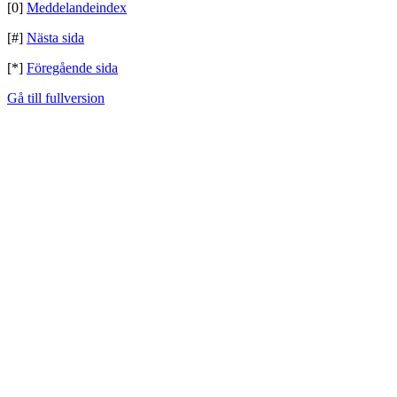
[0]
Meddelandeindex
[#]
Nästa sida
[*]
Föregående sida
Gå till fullversion