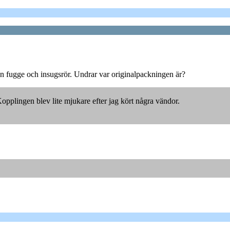
n fugge och insugsrör. Undrar var originalpackningen är?
 Kopplingen blev lite mjukare efter jag kört några vändor.