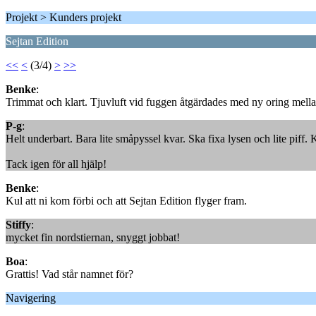
Projekt > Kunders projekt
Sejtan Edition
<<
<
(3/4)
>
>>
Benke
:
Trimmat och klart. Tjuvluft vid fuggen åtgärdades med ny oring mella
P-g
:
Helt underbart. Bara lite småpyssel kvar. Ska fixa lysen och lite piff.
Tack igen för all hjälp!
Benke
:
Kul att ni kom förbi och att Sejtan Edition flyger fram.
Stiffy
:
mycket fin nordstiernan, snyggt jobbat!
Boa
:
Grattis! Vad står namnet för?
Navigering