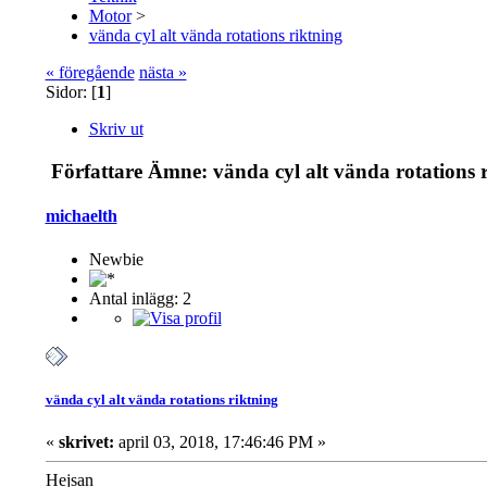
Motor
>
vända cyl alt vända rotations riktning
« föregående
nästa »
Sidor: [
1
]
Skriv ut
Författare
Ämne: vända cyl alt vända rotations r
michaelth
Newbie
Antal inlägg: 2
vända cyl alt vända rotations riktning
«
skrivet:
april 03, 2018, 17:46:46 PM »
Hejsan