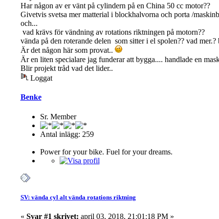
Har någon av er vänt på cylindern på en China 50 cc motor??
Givetvis svetsa mer matterial i blockhalvorna och porta /mask
och...
vad krävs för vändning av rotations riktningen på motorn??
vända på den roterande delen som sitter i el spolen?? vad mer.? 
Är det någon här som provat..
Är en liten specialare jag funderar att bygga.... handlade en mask
Blir projekt tråd vad det lider..
Loggat
Benke
Sr. Member
Antal inlägg: 259
Power for your bike. Fuel for your dreams.
SV: vända cyl alt vända rotations riktning
«
Svar #1 skrivet:
april 03, 2018, 21:01:18 PM »