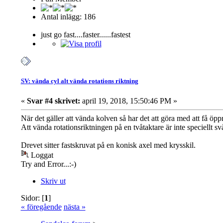
Antal inlägg: 186
just go fast....faster......fastest
SV: vända cyl alt vända rotations riktning
«
Svar #4 skrivet:
april 19, 2018, 15:50:46 PM »
När det gäller att vända kolven så har det att göra med att få öp
Att vända rotationsriktningen på en tvåtaktare är inte speciellt svå
Drevet sitter fastskruvat på en konisk axel med krysskil.
Loggat
Try and Error...:-)
Skriv ut
Sidor: [
1
]
« föregående
nästa »