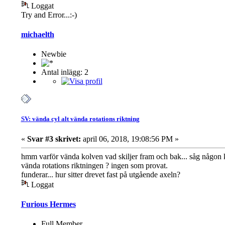
Loggat
Try and Error...:-)
michaelth
Newbie
Antal inlägg: 2
SV: vända cyl alt vända rotations riktning
«
Svar #3 skrivet:
april 06, 2018, 19:08:56 PM »
hmm varför vända kolven vad skiljer fram och bak... såg någon k
vända rotations riktningen ? ingen som provat.
funderar... hur sitter drevet fast på utgående axeln?
Loggat
Furious Hermes
Full Member