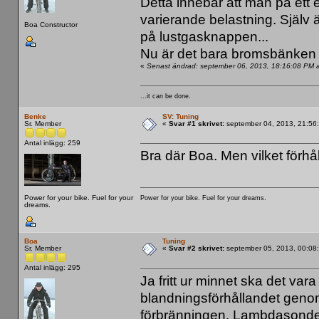
Detta innebär att man på ett 
varierande belastning. Själv 
Boa Constructor
på lustgasknappen...
Nu är det bara bromsbänken
«
Senast ändrad: september 06, 2013, 18:16:08 PM 
...it can be done.
Benke
SV: Tuning
Sr. Member
«
Svar #1 skrivet:
september 04, 2013, 21:56
Antal inlägg: 259
Bra där Boa. Men vilket förhå
Power for your bike. Fuel for your
Power for your bike. Fuel for your dreams.
dreams.
Boa
Tuning
Sr. Member
«
Svar #2 skrivet:
september 05, 2013, 00:08
Antal inlägg: 295
Ja fritt ur minnet ska det var
blandningsförhållandet genom
förbränningen. Lambdasonden