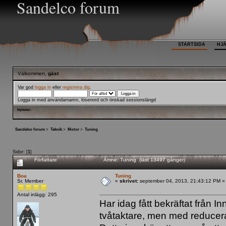
Sandelco forum
STARTSIDA
HJ
Välkommen,
gäst
Var god
logga in
eller
registrera dig
.
Logga in med användarnamn, lösenord och önskad sessionslängd
Nyheter:
Sandelco forum
>
Teknik
>
Motor
>
Tuning
Sidor: [
1
]
Författare
Ämne: Tuning (läst 13497 gånger)
Boa
Tuning
Sr. Member
«
skrivet:
september 04, 2013, 21:43:12 PM »
Antal inlägg: 295
Har idag fått bekräftat från I
tvåtaktare, men med reducera