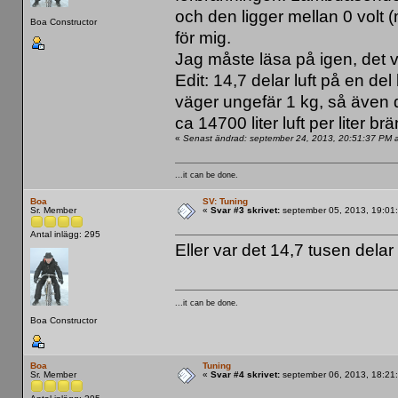
och den ligger mellan 0 volt 
Boa Constructor
för mig.
Jag måste läsa på igen, det v
Edit: 14,7 delar luft på en de
väger ungefär 1 kg, så även de
ca 14700 liter luft per liter brä
«
Senast ändrad: september 24, 2013, 20:51:37 PM 
...it can be done.
Boa
SV: Tuning
Sr. Member
«
Svar #3 skrivet:
september 05, 2013, 19:01
Antal inlägg: 295
Eller var det 14,7 tusen delar 
...it can be done.
Boa Constructor
Boa
Tuning
Sr. Member
«
Svar #4 skrivet:
september 06, 2013, 18:21