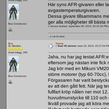
Antal inlägg: 295
Här syns AFR-givaren eller l
avgastemperaturgivaren.
Dessa givare tillsammans me
ger alla möjligheter till bästa
Boa Constructor
«
Senast ändrad: september 06, 2013, 20:31:54 PM 
...it can be done.
Boa
Tuning
Sr. Member
«
Svar #5 skrivet:
mars 19, 2014, 22:27:04 P
Antal inlägg: 295
Jaha, nu har jag testat AFR:e
eftersom jag nästan inte fick
Jag kör med en Mikuni VM20,
större motorer (typ 60-70cc), 
Boa Constructor
Förgasaren har varit bestyc
av att den gått fett. När jag 
fullfart kröp nålen ner mot 12
huvudmunstycke till 110 och då
Ikväll provade jag att köra 