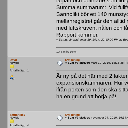
lågfart och bottnade som tidiga
Summa summarum: Vid fullfart
Sannolikt bör ett 140 munstyck
mellanregistret går den alltid
med luftskruven, nålen och l
Rapport kommer.
«
Senast ändrad: mars 19, 2014, 22:45:00 PM av Bo
...it can be done.
Devil
SV: Tuning
Newbie
«
Svar #6 skrivet:
mars 19, 2016, 18:16:38 P
Antal inlägg: 1
Är ny på det här med 2 takter
expansionskammaren. Hur ve
ifrån porten som den ska sitta?
ha en grund att börja på!
patriknills8
SV: Tuning
Newbie
«
Svar #7 skrivet:
november 04, 2016, 16:14:
Antal inlägg: 4