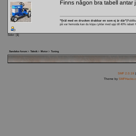
Finns någon bra tabell antar j
"Gräl med en drucken drabbar en som ej är där"
(Publili
på var
hemsida
kan du köpa cyklar med upp till 40% rabatt 
Sidor: [
1
]
Sandelco forum
>
Teknik
>
Motor
>
Tuning
SMF 2.0.19
Theme by
SMFHacks.c