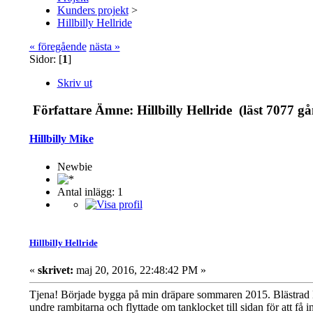
Kunders projekt
>
Hillbilly Hellride
« föregående
nästa »
Sidor: [
1
]
Skriv ut
Författare
Ämne: Hillbilly Hellride (läst 7077 gå
Hillbilly Mike
Newbie
Antal inlägg: 1
Hillbilly Hellride
«
skrivet:
maj 20, 2016, 22:48:42 PM »
Tjena! Började bygga på min dräpare sommaren 2015. Blästrad Bil
undre rambitarna och flyttade om tanklocket till sidan för att få 