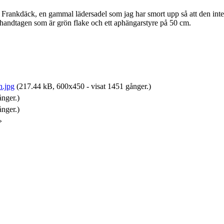
ankdäck, en gammal lädersadel som jag har smort upp så att den inte ska
 handtagen som är grön flake och ett aphängarstyre på 50 cm.
.jpg
(217.44 kB, 600x450 - visat 1451 gånger.)
nger.)
nger.)
»