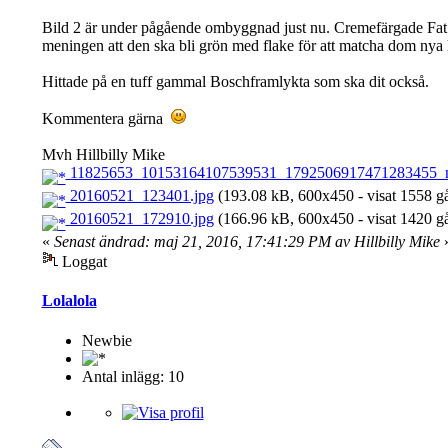
Bild 2 är under pågående ombyggnad just nu. Cremefärgade Fat Fr
meningen att den ska bli grön med flake för att matcha dom nya
Hittade på en tuff gammal Boschframlykta som ska dit också.
Kommentera gärna
Mvh Hillbilly Mike
11825653_10153164107539531_1792506917471283455_n
20160521_123401.jpg
(193.08 kB, 600x450 - visat 1558 gå
20160521_172910.jpg
(166.96 kB, 600x450 - visat 1420 gå
«
Senast ändrad: maj 21, 2016, 17:41:29 PM av Hillbilly Mike
Loggat
Lolalola
Newbie
Antal inlägg: 10