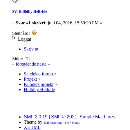
SV: Hillbilly Hellride
«
Svar #1 skrivet:
juni 04, 2016, 15:50:20 PM »
Stenhård!
Loggat
Skriv ut
Sidor: [
1
]
« föregående
nästa »
Sandelco forum
>
Projekt
>
Kunders projekt
>
Hillbilly Hellride
SMF 2.0.19
|
SMF © 2021
,
Simple Machines
Theme by
.
SMFHacks.com - SMF Mods
XHTML