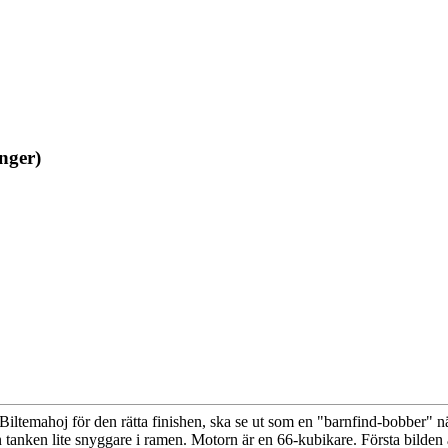
nger)
temahoj för den rätta finishen, ska se ut som en "barnfind-bobber" när
in tanken lite snyggare i ramen. Motorn är en 66-kubikare. Första bilden 