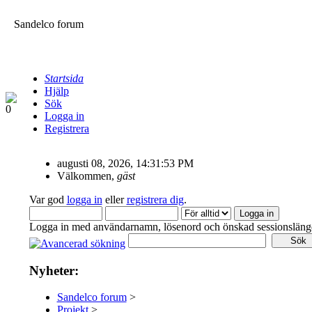
Sandelco forum
Startsida
Hjälp
Sök
Logga in
Registrera
augusti 08, 2026, 14:31:53 PM
Välkommen,
gäst
Var god
logga in
eller
registrera dig
.
Logga in med användarnamn, lösenord och önskad sessionsläng
Nyheter:
Sandelco forum
>
Projekt
>