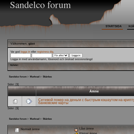
Sandelco forum
STARTSIDA
HJ
Välkommen,
gäst
Var god
logga in
eller
registrera dig
.
Logga in med användarnamn, lösenord och önskad sessionslängd
Nyheter:
Sandelco forum
>
Marknad
>
Skänkes
Sidor: [
1
]
Ämne
Сетевой покер на деньги с быстрым кэшаутом на крипт
банковские карты
Sidor: [
1
]
Sandelco forum
>
Marknad
>
Skänkes
Låst ämne
Normalt ämne
Klistrat ämne