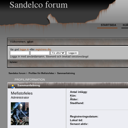
Sandelco forum
STARTSIDA
HJ
Välkommen,
gäst
Var god
logga in
eller
registrera dig
.
Logga in med användarnamn, lösenord och önskad sessionslängd
Nyheter:
Sandelco forum
>
Profilen för Mefistofeles
>
Sammanfattning
PROFILINFORMATION
Sammanfattning
Antal inlägg:
Mefistofeles 
Kön:
Administrator
Ålder:
Stad/land:
Registreringsdatum:
Lokal tid:
Senast aktiv: