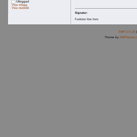
Utloggad
Visa inlägg
Visa statistik
Signatur:
Funktion före form
SMF 2.0.19
Theme by
SMFHacks.c