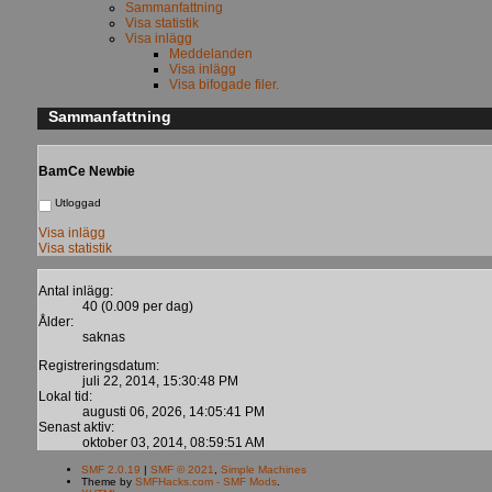
Sammanfattning
Visa statistik
Visa inlägg
Meddelanden
Visa inlägg
Visa bifogade filer.
Sammanfattning
BamCe
Newbie
Utloggad
Visa inlägg
Visa statistik
Antal inlägg:
40 (0.009 per dag)
Ålder:
saknas
Registreringsdatum:
juli 22, 2014, 15:30:48 PM
Lokal tid:
augusti 06, 2026, 14:05:41 PM
Senast aktiv:
oktober 03, 2014, 08:59:51 AM
SMF 2.0.19
|
SMF © 2021
,
Simple Machines
Theme by
SMFHacks.com - SMF Mods
.