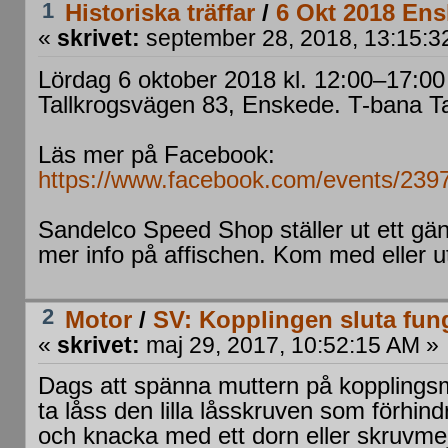
1
Historiska träffar
/
6 Okt 2018 Ens
«
skrivet:
september 28, 2018, 13:15:3
Lördag 6 oktober 2018 kl. 12:00–17:00
Tallkrogsvägen 83, Enskede. T-bana Ta
Läs mer på Facebook:
https://www.facebook.com/events/23
Sandelco Speed Shop ställer ut ett gäng
mer info på affischen. Kom med eller
2
Motor
/
SV: Kopplingen sluta fun
«
skrivet:
maj 29, 2017, 10:52:15 AM »
Dags att spänna muttern på kopplings
ta låss den lilla låsskruven som förhin
och knacka med ett dorn eller skruvmejs