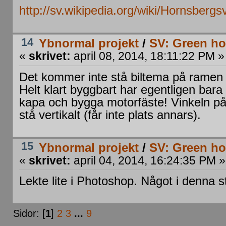
http://sv.wikipedia.org/wiki/Hornsberg
14
Ybnormal projekt
/
SV: Green ho
«
skrivet:
april 08, 2014, 18:11:22 PM »
Det kommer inte stå biltema på ramen
Helt klart byggbart har egentligen bara ä
kapa och bygga motorfäste! Vinkeln på
stå vertikalt (får inte plats annars).
15
Ybnormal projekt
/
SV: Green ho
«
skrivet:
april 04, 2014, 16:24:35 PM »
Lekte lite i Photoshop. Något i denna s
Sidor: [
1
]
2
3
...
9