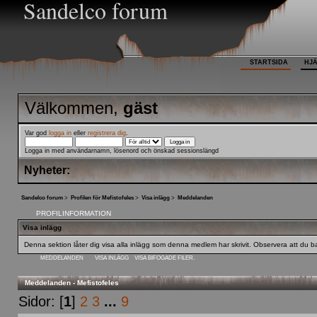
Sandelco forum
STARTSIDA
HJ
Välkommen,
gäst
Var god
logga in
eller
registrera dig
.
Logga in med användarnamn, lösenord och önskad sessionslängd
Nyheter:
Sandelco forum
>
Profilen för Mefistofeles
>
Visa inlägg
>
Meddelanden
PROFILINFORMATION
Visa inlägg
Denna sektion låter dig visa alla inlägg som denna medlem har skrivit. Observera att du bar
MEDDELANDEN
VISA INLÄGG
VISA BIFOGADE FILER.
Meddelanden - Mefistofeles
Sidor: [
1
]
2
3
...
9