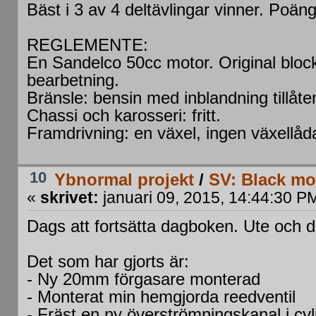
Bäst i 3 av 4 deltävlingar vinner. Poän
REGLEMENTE:
En Sandelco 50cc motor. Original block,
bearbetning.
Bränsle: bensin med inblandning tillåte
Chassi och karosseri: fritt.
Framdrivning: en växel, ingen växellåd
10
Ybnormal projekt
/
SV: Black mo
«
skrivet:
januari 09, 2015, 14:44:30 P
Dags att fortsätta dagboken. Ute och
Det som har gjorts är:
- Ny 20mm förgasare monterad
- Monterat min hemgjorda reedventil
- Fräst en ny överströmningskanal i cyl