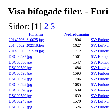
Visa bifogade filer. - Fu
Sidor: [
1
]
2
3
Filnamn
Nedladdningar
20140706_210025.jpg
1804
SV: Furiou
20140502_202518.jpg
1627
SV: Luftkyl
20140330_121538.jpg
1712
SV: Furiou
DSC00587.jpg
1561
SV: Kompre
DSC00586.jpg
1547
SV: Kompre
DSC00589.jpg
1484
SV: Kompre
DSC00598.jpg
1593
SV: Furiou
DSC00594.jpg
1706
SV: Furiou
DSC00592.jpg
1685
SV: Furiou
DSC00590.jpg
1639
SV: Furiou
DSC00589.jpg
1639
SV: Furiou
DSC00245.jpg
1570
SV: Luftkyl
DSC00573.jpg
1526
SV: Furiou