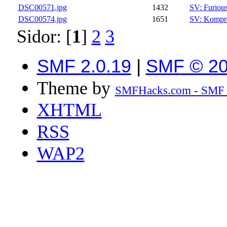
DSC00571.jpg
1432
SV: Furiou
DSC00574.jpg
1651
SV: Kompre
Sidor: [
1
]
2
3
SMF 2.0.19
|
SMF © 2
Theme by
SMFHacks.com - SMF
XHTML
RSS
WAP2